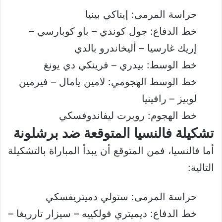
حراسة المرمى: إيناكي بينيا
خط الدفاع: جول كوندي – باو كوبارسي –
إريك غارسيا – أليخاندرو بالدي
خط الوسط: بيدري – فرينكي دي يونغ
خط الوسط الهجومي: لامين يامال – فيرمين
لوبيز – رافينيا
خط الهجوم: روبرت ليفاندوفسكي
تشكيلة فالنسيا المتوقعة ضد برشلونة
أما فالنسيا، فمن المتوقع أن يبدأ المباراة بالتشكيلة
التالية:
حراسة المرمى: ستولي دميتريفسكي
خط الدفاع: ديميتري فولكييه – سيزار تارريغا –