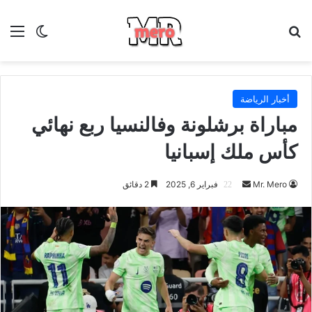
بحث عن
الق
الوضع ا
أخبار الرياضة
مباراة برشلونة وفالنسيا ربع نهائي
كأس ملك إسبانيا
أرسل
Mr. Mero
فبراير 6, 2025
2 دقائق
بريدا
إلكترونيا