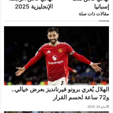
ليغانيس
نصف
إسبانيا
الإنجليزية 2025
في
نهائي
ربع
كأس
مقالات ذات صلة
نهائي
الرابطة
كأس
الإنجليزية
ملك
2025
إسبانيا
الهلال يُغري برونو فيرنانديز بعرض خيالي..
و72 ساعة لحسم القرار
مايو 24, 2025