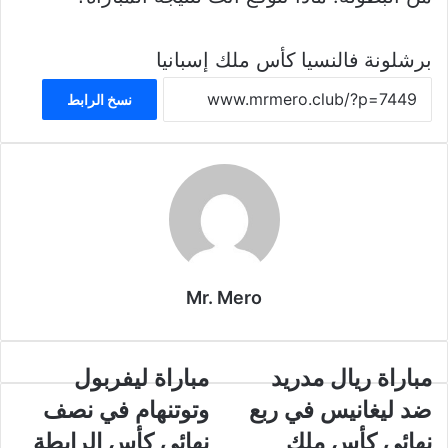
برشلونة
فالنسيا
كأس ملك إسبانيا
نسخ الرابط
Mr. Mero
مباراة
مباراة
مباراة ريال مدريد
مباراة ليفربول
ريال
ليفربول
ضد ليغانيس في ربع
وتوتنهام في نصف
مدريد
وتوتنهام
ضد
في
نهائي كأس ملك
نهائي كأس الرابطة