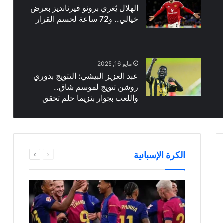
الهلال يُغري برونو فيرنانديز بعرض
خيالي.. و72 ساعة لحسم القرار
مايو 16, 2025
عبد العزيز البيشي: التتويج بدوري
روشن تتويج لموسم شاق..
واللعب بجوار بنزيما حلم تحقق
السابقة
التالية
الكرة الإسبانية
الصفحة
الصفحة