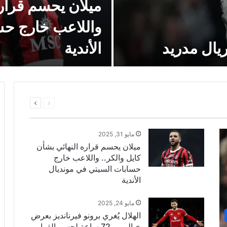
ميلان يحسم قراره
واللاعب خارج حس
يال مدريد
الأندية
السابقة
التالية
الصفحة
الصفحة
مايو 31, 2025
ميلان يحسم قراره النهائي بشأن
كايل والكر.. واللاعب خارج
حسابات السيتي في مونديال
الأندية
مايو 24, 2025
الهلال يُغري برونو فيرنانديز بعرض
خيالي.. و72 ساعة لحسم القرار