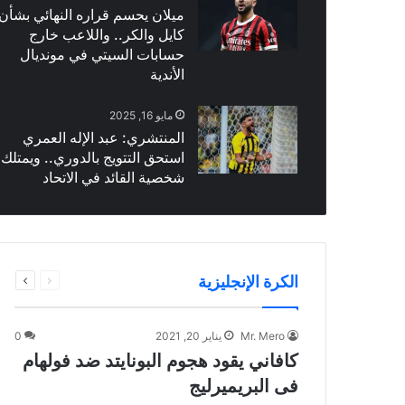
ميلان يحسم قراره النهائي بشأن
كايل والكر.. واللاعب خارج
حسابات السيتي في مونديال
الأندية
مايو 16, 2025
المنتشري: عبد الإله العمري
استحق التتويج بالدوري.. ويمتلك
شخصية القائد في الاتحاد
السابقة
التالية
الكرة الإنجليزية
الصفحة
الصفحة
Mr. Mero
يناير 20, 2021
0
كافاني يقود هجوم البونايتد ضد فولهام
فى البريميرليج