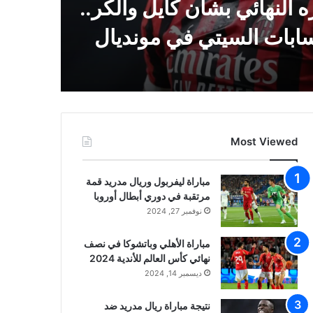
 النهائي بشأن كايل والكر..
ابات السيتي في مونديال
Most Viewed
مباراة ليفربول وريال مدريد قمة
مرتقبة في دوري أبطال أوروبا
نوفمبر 27, 2024
مباراة الأهلي وباتشوكا في نصف
نهائي كأس العالم للأندية 2024
ديسمبر 14, 2024
نتيجة مباراة ريال مدريد ضد