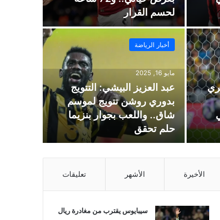
لحسم القرار
أخبار الرياضة
مايو 16, 2025
ري
عبد العزيز البيشي: التتويج
بدوري روشن تتويج لموسم
شاق.. واللعب بجوار بنزيما
حلم تحقق
الأخيرة
الأشهر
تعليقات
سيبايوس يقترب من مغادرة ريال