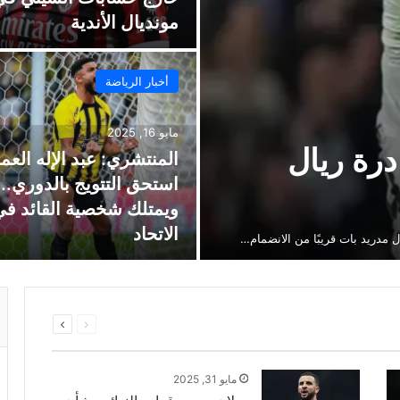
مونديال الأندية
أخبار الرياضة
مايو 16, 2025
رة ريال
المنتشري: عبد الإله العم
استحق التتويج بالدوري..
ويمتلك شخصية القائد في
الاتحاد
مدريد بات قريبًا من الانضمام…
السابقة
التالية
الصفحة
الصفحة
مايو 31, 2025