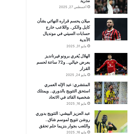
مدريد
أغسطس 27, 2025
ميلان يحسم قراره النهائي بشأن
كايل والكر.. واللاعب خارج
حسابات السيتي في مونديال
الأندية
مايو 31, 2025
الهلال يُغري برونو فيرنانديز
بعرض خيالي.. و72 ساعة لحسم
القرار
مايو 24, 2025
المنتشري: عبد الإله العمري
استحق التتويج بالدوري.. ويمتلك
شخصية القائد في الاتحاد
مايو 16, 2025
عبد العزيز البيشي: التتويج بدوري
روشن تتويج لموسم شاق..
واللعب بجوار بنزيما حلم تحقق
مايو 16, 2025