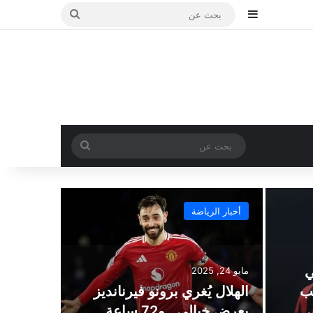
إضافة عمود جانبي
بحث
عن
بحث
عن
أخبار الرياضة
ي
مايو 24, 2025
عب
الهلال يُغري برونو فيرنانديز
بعرض خيالي.. و72 ساعة