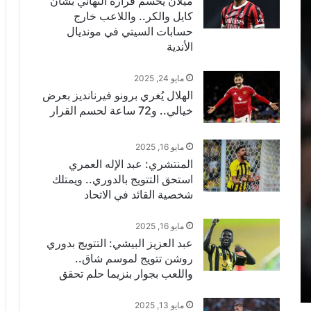
ميلان يحسم قراره النهائي بشأن
كايل والكر.. واللاعب خارج
حسابات السيتي في مونديال
الأندية
مايو 24, 2025
الهلال يُغري برونو فيرنانديز بعرض
خيالي.. و72 ساعة لحسم القرار
مايو 16, 2025
المنتشري: عبد الإله العمري
استحق التتويج بالدوري.. ويمتلك
شخصية القائد في الاتحاد
مايو 16, 2025
عبد العزيز البيشي: التتويج بدوري
روشن تتويج لموسم شاق..
واللعب بجوار بنزيما حلم تحقق
مايو 13, 2025