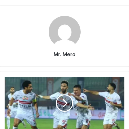
Mr. Mero
مباراة
الزمالك
والمصري
من
سيحسم
القمة
في
كأس
الكونفدرالية