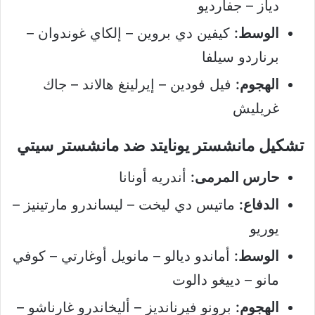
دياز – جفارديو
الوسط:
كيفين دي بروين – إلكاي غوندوان –
برناردو سيلفا
الهجوم:
فيل فودين – إيرلينغ هالاند – جاك
غريليش
تشكيل مانشستر يونايتد ضد مانشستر سيتي
حارس المرمى:
أندريه أونانا
الدفاع:
ماتيس دي ليخت – ليساندرو مارتينيز –
يوريو
الوسط:
أماندو ديالو – مانويل أوغارتي – كوفي
مانو – دييغو دالوت
الهجوم:
برونو فيرنانديز – أليخاندرو غارناشو –