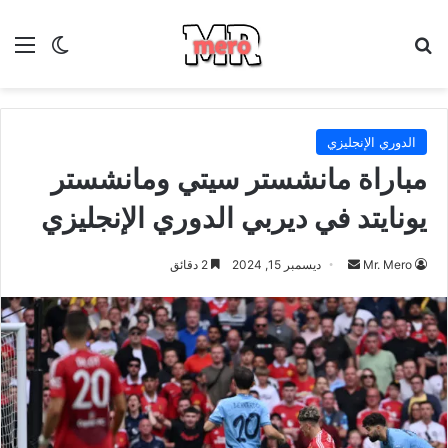
بحث عن
الق
الوضع ا
الدوري الإنجليزي
مباراة مانشستر سيتي ومانشستر
يونايتد في ديربي الدوري الإنجليزي
أرسل
Mr. Mero
ديسمبر 15, 2024
2 دقائق
بريدا
إلكترونيا