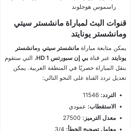
راسموس هوجلوند
قنوات البث لمباراة مانشستر سيتي
ومانشستر يونايتد
يمكن متابعة مباراة
مانشستر سيتي
و
مانشستر
يونايتد
عبر قناة
بي إن سبورتس HD 1
، التي ستقوم
بنقل المباراة حصريًا في المنطقة العربية. يمكن
تعديل تردد القناة على النحو التالي:
التردد:
11546
الاستقطاب:
عمودي
معدل الترميز:
27500
معامل تصحيح الخطأ:
3/4