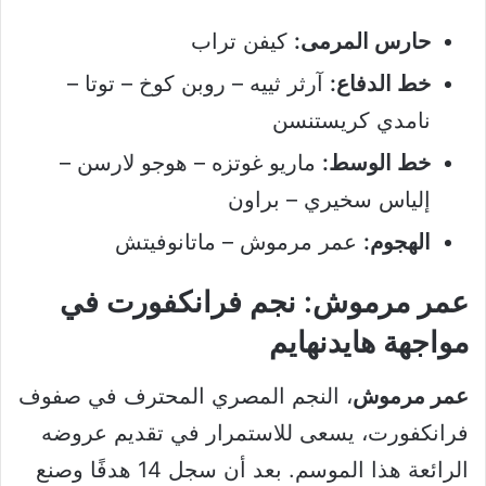
حارس المرمى:
كيفن تراب
خط الدفاع:
آرثر ثييه – روبن كوخ – توتا –
نامدي كريستنسن
خط الوسط:
ماريو غوتزه – هوجو لارسن –
إلياس سخيري – براون
الهجوم:
عمر مرموش – ماتانوفيتش
عمر مرموش: نجم فرانكفورت في
مواجهة هايدنهايم
عمر مرموش
، النجم المصري المحترف في صفوف
فرانكفورت، يسعى للاستمرار في تقديم عروضه
الرائعة هذا الموسم. بعد أن سجل 14 هدفًا وصنع