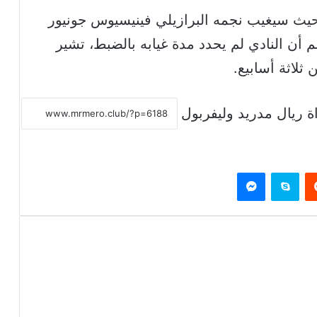
ا، حيث سيغيب نجمه البرازيلي فينيسيوس جونيور
ن النادي لم يحدد مدة غيابه بالضبط، تشير
ثلاثة أسابيع.
ة ريال مدريد وليفربول
يست
سكايب
ماسنجر