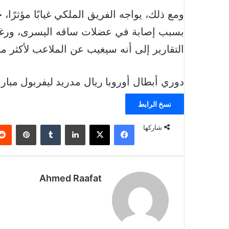
ومع ذلك، يواجه الفريق الملكي غيابًا مؤثرً
بسبب إصابة في عضلات ساقه اليسرى، ورغم أ
التقارير إلى أنه سيغيب عن الملاعب لأكثر من 
دوري أبطال أوروبا
ريال مدريد
ليفربول
مبارا
نسخ الرابط
فيسبوك
‫X
لينكدإن
بينتير
شاركها
Ahmed Raafat