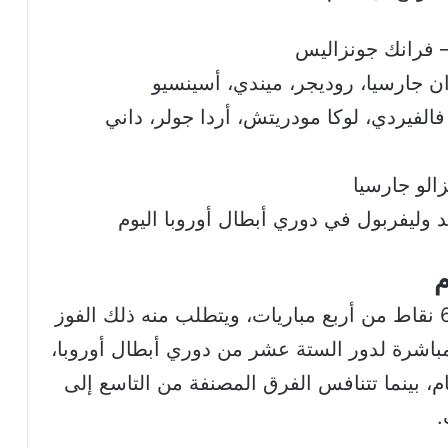
– فرانك جونزاليس
ن جارسيا، روديجر، ميندي، أسينسيو
فالفيردي، لوكا مودريتش، أردا جولر، داني
زالو جارسيا
 وليفربول في دوري أبطال أوروبا اليوم
م
يحتل ريال مدريد حاليًا المركز الـ 21 برصيد 6 نقاط من أربع مباريات، ويتطلب منه ذلك الفوز
مباشرة لدور الستة عشر من دوري أبطال أوروبا،
ام، بينما تتنافس الفرق المصنفة من التاسع إلى
.