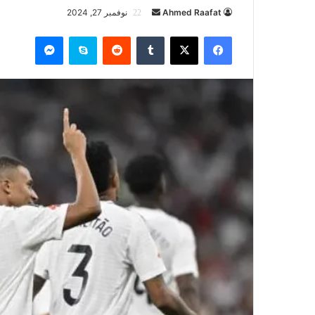
أرسل
Ahmed Raafat
نوفمبر 27, 2024
بريدا
فيسبوك
‫X
سكايب
ماسنجر
إلكترونيا