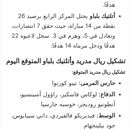
هدفًا.
أتلتيك بلباو
يحتل المركز الرابع برصيد 26
نقطة من 14 مباراة، حيث حقق 7 انتصارات،
وتعادل في 5، وهزم في 3. سجل لاعبوه 22
هدفًا ودخل مرماه 14 هدفًا.
تشكيل ريال مدريد وأتلتيك بلباو المتوقع اليوم
تشكيل ريال مدريد المتوقع:
حارس المرمى:
تيبو كورتوا
الدفاع:
لوكاس فاسكيز، راؤول أسينسيو،
أنطونيو روديجر، خوسيه جارسيا
الوسط:
فيديريكو فالفيردي، داني سيبايوس،
جود بيلينجهام