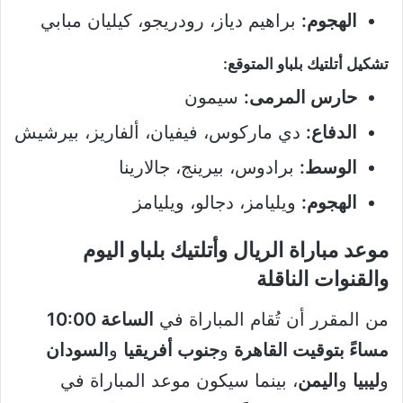
الهجوم:
براهيم دياز، رودريجو، كيليان مبابي
تشكيل أتلتيك بلباو المتوقع:
حارس المرمى:
سيمون
الدفاع:
دي ماركوس، فيفيان، ألفاريز، بيرشيش
الوسط:
برادوس، بيرينج، جالارينا
الهجوم:
ويليامز، دجالو، ويليامز
موعد مباراة الريال وأتلتيك بلباو اليوم
والقنوات الناقلة
من المقرر أن تُقام المباراة في
الساعة 10:00
مساءً بتوقيت القاهرة
و
جنوب أفريقيا
و
السودان
و
ليبيا
و
اليمن
، بينما سيكون موعد المباراة في