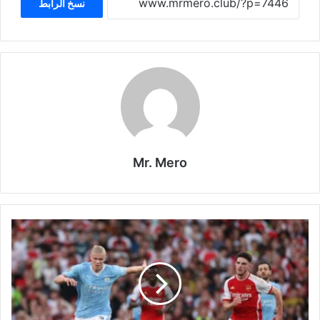
نسخ الرابط
Mr. Mero
مباراة
أرسنال
ومانشستر
سيتي
اليوم
في
الدوري