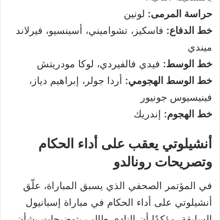
حراسة المرمى:
لونين
خط الدفاع:
فاسكيز، تشواميني، أسينسيو، فيرلاند
ميندي
خط الوسط:
فيدي فالفيردي، لوكا مودريتش
خط الوسط الهجومي:
أردا جولر، إبراهيم دياز،
فينيسيوس جونيور
خط الهجوم:
إندريك
أنشيلوتي يعقب على أداء الحكام
وتصريحات رونالدو
في المؤتمر الصحفي الذي يسبق المباراة، علّق
أنشيلوتي على أداء الحكام في مباراة إسبانيول
السابقة، مؤكدًا أن النادي طالب بتوضيحات بشأن