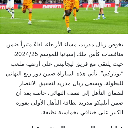
يخوض ريال مدريد، مساء الأربعاء، لقاءً مثيراً ضمن
منافسات كأس ملك إسبانيا للموسم 2024/25،
حيث يلتقي مع فريق ليجانيس على أرضية ملعب
“بوتاركي”. تأتي هذه المباراة ضمن دور ربع النهائي
للبطولة، ويسعى ريال مدريد لتحقيق الانتصار
لضمان التأهل إلى نصف النهائي، خاصة بعد أن
ضمن أتلتيكو مدريد بطاقة التأهل الأولى بفوزه
الكبير على خيتافي بخماسية نظيفة.