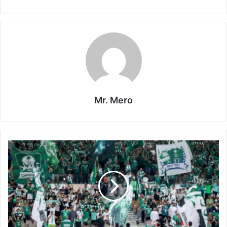
Mr. Mero
مباراة
الأهلي
والوحدة
بث
مباشر
في
صراع
حاسم