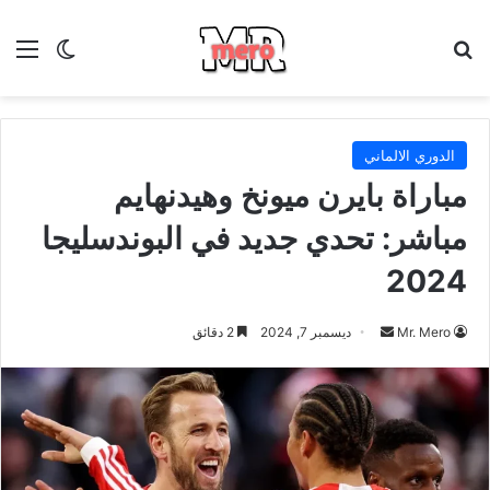
بحث عن
الق
الوضع ا
الدوري الالماني
مباراة بايرن ميونخ وهيدنهايم
مباشر: تحدي جديد في البوندسليجا
2024
أرسل
Mr. Mero
ديسمبر 7, 2024
2 دقائق
بريدا
إلكترونيا