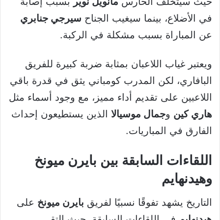
حيث سيتخلف الحارس
مانويل نوير
بسبب إصابة
في الأضلاع، بينما سيغيب الجناح
سيرجي جنابري
عن المباراة بسبب مشكلة في الركبة.
ويعتبر غياب اللاعبان بمثابة ضربة كبيرة للفريق
البافاري، لكن المدرب كومباني يثق في قدرة باقي
اللاعبين على تقديم أداء مميز، مع وجود أسماء مثل
هاري كين
و
جمال موسيالا
الذين يستطيعون إحداث
الفارق في المباريات.
اللقاءات السابقة بين بايرن ميونخ
وهيدنهايم
التاريخ يشهد تفوقًا نسبيًا لفريق
بايرن ميونخ
على
هيدنهايم
في اللقاءات السابقة، حيث التقى