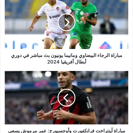
الرجاء
البيضاوي
ومانيما
يونيون
بث
مباشر
في
دوري
أبطال
مباراة الرجاء البيضاوي ومانيما يونيون بث مباشر في دوري
أفريقيا
أبطال أفريقيا 2024
2024
مباراة
آينتراخت
فرانكفورت
وأوجسبورج:
عمر
مرموش
يسعى
لمواصلة
التألق
في
مباراة آينتراخت فرانكفورت وأوجسبورج: عمر مرموش يسعى