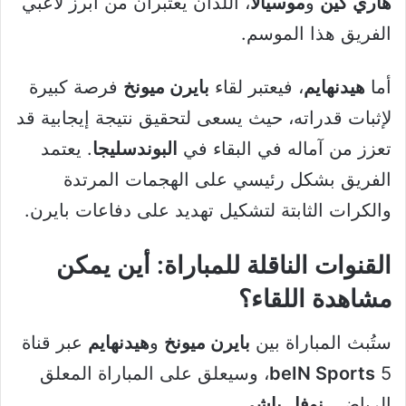
هاري كين
و
موسيالا
، اللذان يعتبران من أبرز لاعبي
الفريق هذا الموسم.
أما
هيدنهايم
، فيعتبر لقاء
بايرن ميونخ
فرصة كبيرة
لإثبات قدراته، حيث يسعى لتحقيق نتيجة إيجابية قد
تعزز من آماله في البقاء في
البوندسليجا
. يعتمد
الفريق بشكل رئيسي على الهجمات المرتدة
والكرات الثابتة لتشكيل تهديد على دفاعات بايرن.
القنوات الناقلة للمباراة: أين يمكن
مشاهدة اللقاء؟
ستُبث المباراة بين
بايرن ميونخ
و
هيدنهايم
عبر قناة
beIN Sports
5، وسيعلق على المباراة المعلق
الرياضي
نوفل باشي
.