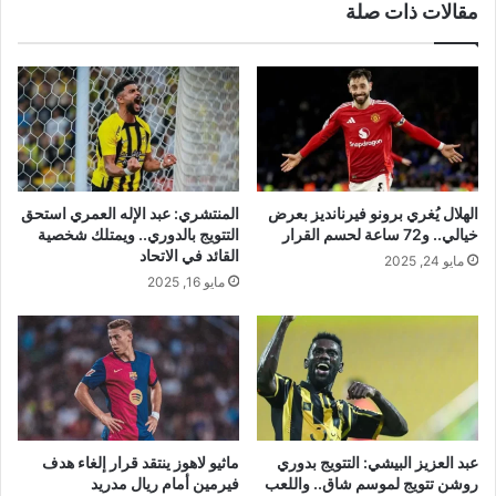
مقالات ذات صلة
الهلال يُغري برونو فيرنانديز بعرض
المنتشري: عبد الإله العمري استحق
خيالي.. و72 ساعة لحسم القرار
التتويج بالدوري.. ويمتلك شخصية
القائد في الاتحاد
مايو 24, 2025
مايو 16, 2025
عبد العزيز البيشي: التتويج بدوري
ماثيو لاهوز ينتقد قرار إلغاء هدف
روشن تتويج لموسم شاق.. واللعب
فيرمين أمام ريال مدريد