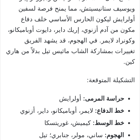
ويوسيف ستانيسيتش، مما يمنح فرصة لسفين
أولرايش ليكون الحارس الأساسي خلف دفاع
مكون من آدم أزنوي، إريك داير، دايوت أوباميكانو،
وكونراد لايمر. في الهجوم، قد يشهد الفريق
تغييرات بمشاركة الشاب ماثيس تيل بدلاً من هاري
كين.
التشكيلة المتوقعة:
حراسة المرمى:
أولرايش
خط الدفاع:
لايمر، أوباميكانو، داير، أزنوي
خط الوسط:
كيميش، غوريتسكا
الهجوم:
ساني، مولر، جنابري؛ تيل