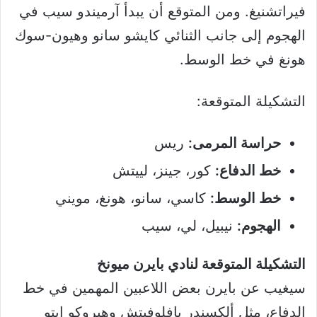
فيراتشنيغ. ومن المتوقع أن يبدأ آرميندو سيب في
الهجوم إلى جانب الثنائي كايشو سانو وهيون-سوك
هونغ في خط الوسط.
التشكيلة المتوقعة:
حراسة المرمى:
ريس
خط الدفاع:
كور، جينز، لييتش
خط الوسط:
كاسي، سانو، هونغ، مويني
الهجوم:
نيبيل، لي، سيب
التشكيلة المتوقعة لنادي بايرن ميونخ
سيغيب عن بايرن بعض اللاعبين المهمين في خط
الدفاع، مثل ألكسندر بافلوفيتش وهيروكو إيتو