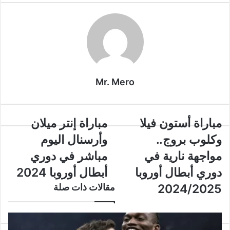
Mr. Mero
مباراة
مباراة
مباراة أستون فيلا
مباراة إنتر ميلان
أستون
إنتر
وكلوب بروج..
وأرسنال اليوم
فيلا
ميلان
وكلوب
وأرسنال
مواجهة نارية في
مباشر في دوري
بروج..
اليوم
دوري أبطال أوروبا
أبطال أوروبا 2024
مواجهة
مباشر
نارية
في
2024/2025
مقالات ذات صلة
في
دوري
دوري
أبطال
أبطال
أوروبا
أوروبا
2024