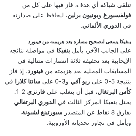
تتلقى شباكه أي هدف، فاز فيها على كل من
فولفسبورغ
و
يونيون برلين
، ليحافظ على صدارته
في
الدوري الألماني
.
بنفيكا يسعى لتصحيح مساره بعد هزيمته من فينورد
على الجانب الآخر، يأمل
بنفيكا
في مواصلة نتائجه
الإيجابية بعد تحقيقه ثلاثة انتصارات متتالية في
المسابقات المحلية بعد هزيمته من
فينورد
، إذ فاز
بنتيجة 5-0 على
ريو آفي
و3-0 على
سانتا كلارا
في
كأس البرتغال
، قبل أن يتغلب على
فارنزي
2-1.
يحتل بنفيكا المركز الثالث في
الدوري البرتغالي
بفارق 8 نقاط عن المتصدر
سبورتينغ لشبونة
،
ويأمل في تجاوز تحدياته الأوروبية.