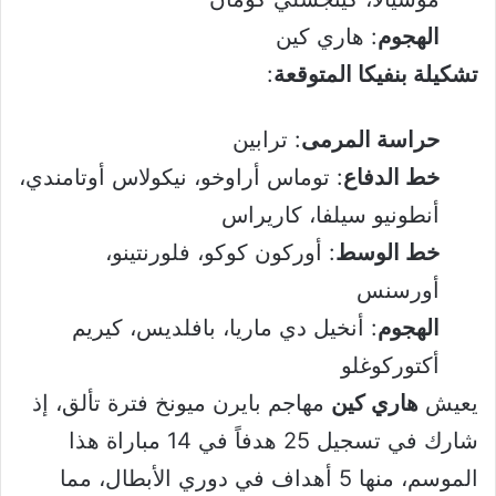
الهجوم
: هاري كين
تشكيلة بنفيكا المتوقعة
:
حراسة المرمى
: ترابين
خط الدفاع
: توماس أراوخو، نيكولاس أوتامندي،
أنطونيو سيلفا، كاريراس
خط الوسط
: أوركون كوكو، فلورنتينو،
أورسنس
الهجوم
: أنخيل دي ماريا، بافلديس، كيريم
أكتوركوغلو
يعيش
هاري كين
مهاجم بايرن ميونخ فترة تألق، إذ
شارك في تسجيل 25 هدفاً في 14 مباراة هذا
الموسم، منها 5 أهداف في دوري الأبطال، مما