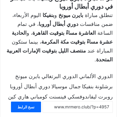
في دوري أبطال أوروبا
تنطلق مباراة
بايرن ميونخ
و
بنفيكا
اليوم الأربعاء،
ضمن منافسات
دوري أبطال أوروبا
، في تمام
الساعة
العاشرة مساءً بتوقيت القاهرة
، و
الحادية
عشرة مساءً بتوقيت مكة المكرمة
، بينما ستكون
المباراة عند
منتصف الليل بتوقيت الإمارات العربية
المتحدة
.
الدوري الألماني
الدوري البرتغالي
بايرن ميونخ
برشلونة
بنفيكا
جمال موسيالا
دوري أبطال أوروبا
روبرت ليفاندوفسكي
فينسنت كومباني
هاري كين
نسخ الرابط