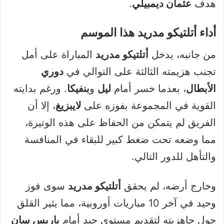
هدف
عثمان ديمبيلي
.
أداء أتلتيكو مدريد هذا الموسم
من جانبه، يدخل
أتلتيكو مدريد
المباراة على أمل
تجنب هزيمته الثالثة على التوالي في
دوري
الأبطال
، بعدما خسر أمام
ليل
و
بنفيكا
. ورغم بدايته
القوية في المجموعة بفوزه على
لايبزيغ
، إلا أن
الفريق لم يتمكن من الحفاظ على هذه الوتيرة،
مما وضعه تحت ضغط كبير للبقاء في المنافسة
والتأهل للدور التالي.
وخارج أرضه، لم يحقق
أتلتيكو مدريد
سوى فوز
وحيد في آخر 10 مباريات أوروبية، مما يثير القلق
حول جاهزيته لتقديم مستوى جيد أمام
باريس سان