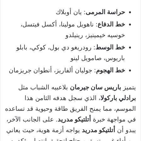
حراسة المرمى
: يان أوبلاك
خط الدفاع
: ناهويل مولينا، أكسل فيتسل،
خوسيه خيمينيز، رينيلدو
خط الوسط
: رودريغو دي بول، كوكي، بابلو
باريوس، صامويل لينو
خط الهجوم
: جوليان ألفاريز، أنطوان جريزمان
يتميز
باريس سان جيرمان
بلاعبيه الشباب مثل
برادلي باركولا
، الذي سجل هدفه الثامن هذا
الموسم، مما يمنح الفريق طاقة وحيوية قد تساعده
في مواجهة خبرة
أتلتيكو مدريد
. على الجانب الآخر،
يبدو أن
أتلتيكو مدريد
يواجه أزمة هوية، حيث يعاني
من أداء غير متسق ويحتاج لتحقيق انتصار يؤكد به