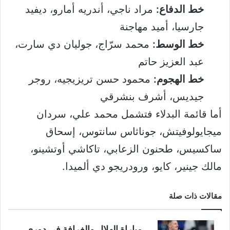
خط الدفاع:
مراد ناجي، أندريه أمارو، ديفيد
جارسيا، أميد مهاجنة
خط الوسط:
محمد سرّاج، جوليان دي سارت،
عبد العزيز حاتم
خط الهجوم:
محمود حسن تريزيجيه، روجر
جيديس، أشرف بنشرقي
أما قائمة البدلاء فتشمل محمد علي، سردان
ميجايولوفيتش، جوناثاس سانتوس، إسحاق
ساكسيس، طحنون الزعابي، تاكاشي أوتشينو،
مالك جينير، كايو، ورودريجو دي ألميدا.
مقالات ذات صلة
مباراة الهلال والغرافة في دوري