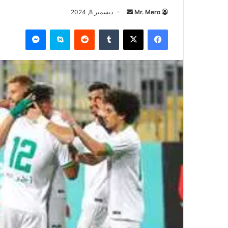
أرسل
Mr. Mero
ديسمبر 8, 2024
بريدا
فيسبوك
‫X
سكايب
ماسنجر
إلكترونيا