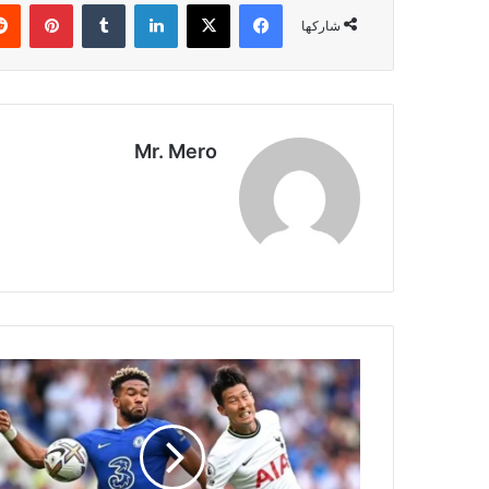
فيسبوك
‫X
لينكدإن
بينتي
شاركها
Mr. Mero
مباراة
توتنهام
وتشيلسي
في
صراع
النقاط