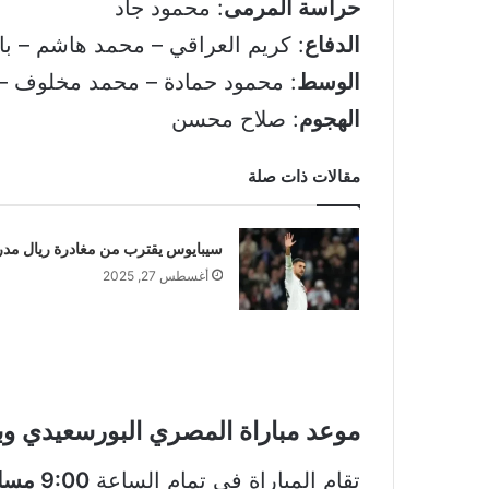
حراسة المرمى
: محمود جاد
الدفاع
: كريم العراقي – محمد هاشم – ب
الوسط
: محمود حمادة – محمد مخلوف – م
الهجوم
: صلاح محسن
مقالات ذات صلة
سيبايوس يقترب من مغادرة ريال مدر
أغسطس 27, 2025
موعد مباراة المصري البورسعيدي وبلا
تقام المباراة في تمام الساعة
9:00 مساءً بتوقيت مصر