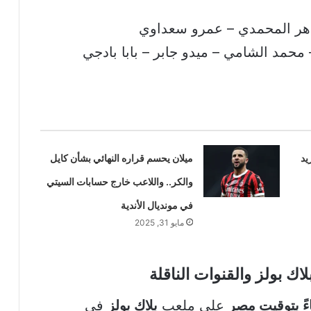
اهر المحمدي – عمرو سعداوي
حمد الشامي – ميدو جابر – بابا بادجي
يد
ميلان يحسم قراره النهائي بشأن كايل
والكر.. واللاعب خارج حسابات السيتي
في مونديال الأندية
مايو 31, 2025
ك بولز والقنوات الناقلة
على ملعب
بلاك بولز
في