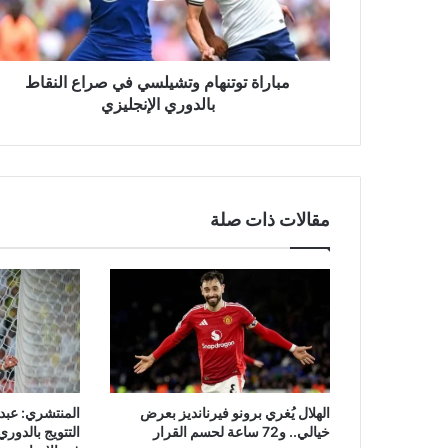
بالدوري
الإنجليزي
مباراة توتنهام وتشيلسي في صراع النقاط
بالدوري الإنجليزي
مقالات ذات صلة
الهلال يُغري برونو فيرنانديز بعرض
المنتشري: عبد
خيالي.. و72 ساعة لحسم القرار
التتويج بالدور