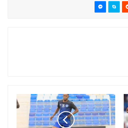
ريست
سكايب
ماسنجر
مباراة
الهلال
السوداني
ومازيمبي
اليوم
في