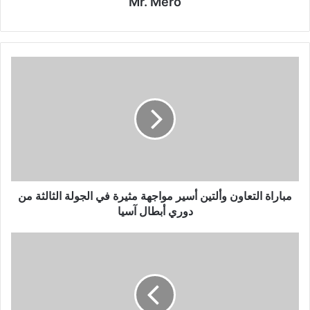
Mr. Mero
مباراة
التعاون
وألتين
أسير
مواجهة
مثيرة
في
الجولة
الثالثة
من
مباراة التعاون وألتين أسير مواجهة مثيرة في الجولة الثالثة من
دوري
دوري أبطال آسيا
أبطال
آسيا
مباراة
إنتر
ميلان
ضد
يونغ