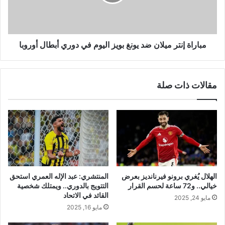
بويز
اليوم
في
دوري
أبطال
مباراة إنتر ميلان ضد يونغ بويز اليوم في دوري أبطال أوروبا
أوروبا
مقالات ذات صلة
الهلال يُغري برونو فيرنانديز بعرض
المنتشري: عبد الإله العمري استحق
خيالي.. و72 ساعة لحسم القرار
التتويج بالدوري.. ويمتلك شخصية
القائد في الاتحاد
مايو 24, 2025
مايو 16, 2025