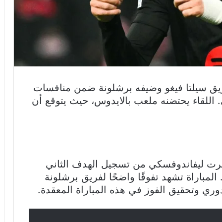
فريق سيلتا فيغو وضيفه برشلونة ضمن منافسات
. اللقاء يحتضنه ملعب بالايدوس، حيث يتوقع أن
بولندي روبرت ليفاندوفسكي من تسجيل الهدف الثاني
برشلونة، مما عزز تقدم فريقه إلى 2-0. المباراة تشهد تفوقًا واضحًا لفريق برشلونة
ي وتحقيق الفوز في هذه المباراة المعقدة.