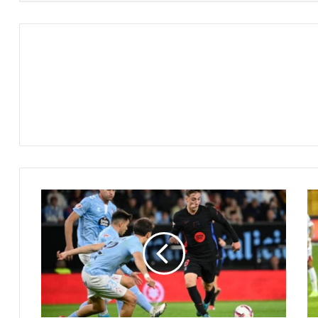
لحظات
مثيرة:
سيلتا
فيجو
يعود
بريمونتادا
ضد
برشلونة
في