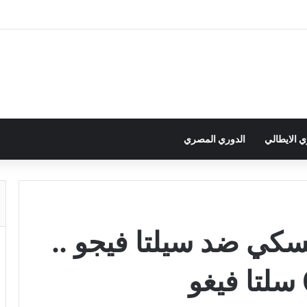
ي الايطالي
الدوري المصري
سكي ضد سيلتا فيجو ..