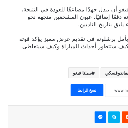
غو أن يبذل جهدًا مضاعفًا للعودة في النتيجة،
ة دفعًا إضافيًا. عيون المشجعين متجهة نحو
يليق بتاريخ الناديين.
 يأمل برشلونة في تقديم عرض مميز يؤكد قوته
كيف ستتطور أحداث المباراة وكيف سيتعاطى
يفاندوفسكي
سيلتا فيغو
نسخ الرابط
ريست
سكايب
ماسنجر