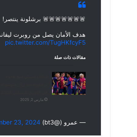
🚨🚨🚨🚨🚨🚨🚨 برشلونة ينتصر!
هدف الأمان يصل من روبرت ليفان
pic.twitter.com/TugHKfcyF5
مقالات ذات صلة
ليفاندوفسكي يقود هجوم
برشلونة ضد ريال سوسيداد
في الدوري الإسباني 2025
مارس 2, 2025
— عمرو (@bt3)
ber 23, 2024