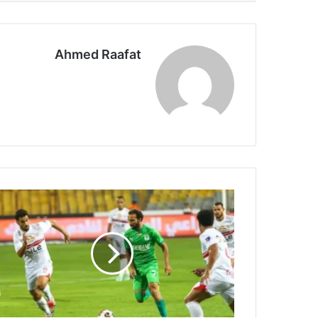
Ahmed Raafat
أحمد
الشناوي
يوضح
أحقية
الزمالك
في
ركلة
جزاء
أمام