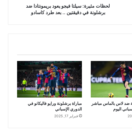
دقيقتين
لحظات مثيرة: سيلتا فيجو يعود بريمونتادا ضد
..
برشلونة في دقيقتين .. بعد طرد كاسادو
بعد
طرد
كاسادو
ة ضد لاس بالماس مباشر
مباراة برشلونة ورايو فاليكانو في
باني اليوم
الدوري الإسباني
فبراير 17, 2025