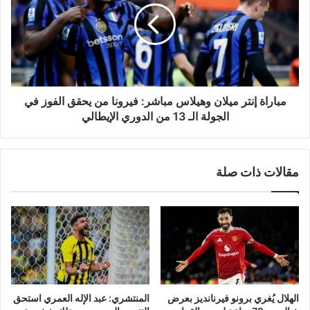
وهيلاس
مباشر:
فيرونا
من
يحقق
الفوز
في
مباراة إنتر ميلان وهيلاس مباشر: فيرونا من يحقق الفوز في
الجولة
الجولة الـ 13 من الدوري الإيطالي
الـ
13
من
مقالات ذات صلة
الدوري
الإيطالي
الهلال يُغري برونو فيرنانديز بعرض
المنتشري: عبد الإله العمري استحق