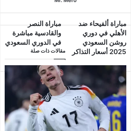
Mr. Mero
مباراة
مباراة
مباراة ألفيحاء ضد
مباراة النصر
ألفيحاء
النصر
الأهلي في دوري
والقادسية مباشرة
ضد
والقادسية
الأهلي
مباشرة
روشن السعودي
في الدوري السعودي
في
في
2025 أسعار التذاكر
مقالات ذات صلة
دوري
الدوري
روشن
السعودي
السعودي
2025
أسعار
التذاكر