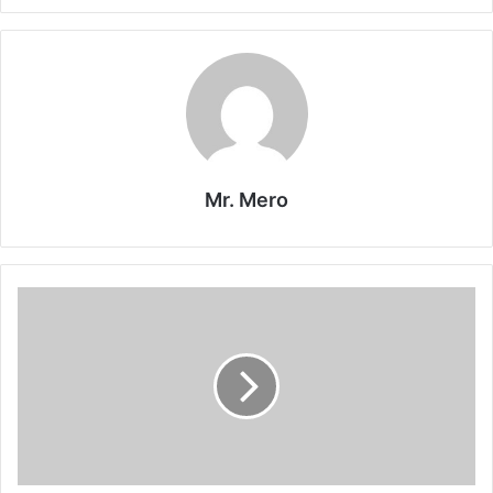
Mr. Mero
آرسنال
يسعى
لاستعادة
توازنه
في
دوري
أبطال
أوروبا
أمام