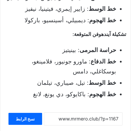
خط الوسط
: زايير إيمري، فيتينيا، نيفيز
خط الهجوم
: ديمبيلي، أسينسيو، باركولا
تشكيلة آيندهوفن المتوقعة:
حراسة المرمى
: بينيتيز
خط الدفاع
: ماورو جونيور، فلامينغو،
بوسكاغلي، دامس
خط الوسط
: تيل، صيباري، تيلمان
خط الهجوم
: باكايوكو، دي يونغ، لانغ
نسخ الرابط