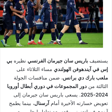
يستضيف
باريس سان جيرمان الفرنسي
نظيره
بي
إس في آيندهوفن الهولندي
مساء الثلاثاء على
ملعب بارك دي برانس
، ضمن منافسات الجولة
الثالثة من
دور المجموعات في دوري أبطال أوروبا
2024-2025
. يسعى باريس سان جيرمان إلى
تعويض خسارته الأخيرة أمام
آرسنال
، بينما يطمح
آيندهوفن لتعزيز موقعه بعد تعادل إيجابي مع