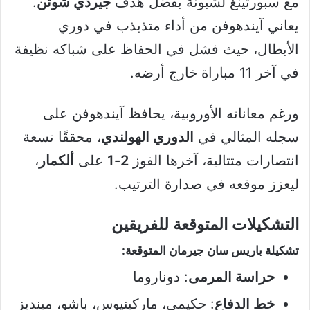
مع سبورتينغ لشبونة بفضل هدف
جيردي شوتن
.
يعاني آيندهوفن من أداء متذبذب في دوري
الأبطال، حيث فشل في الحفاظ على شباكه نظيفة
في آخر 11 مباراة خارج أرضه.
ورغم معاناته الأوروبية، يحافظ آيندهوفن على
سجله المثالي في
الدوري الهولندي
، محققًا تسعة
انتصارات متتالية، آخرها الفوز
2-1
على
ألكمار
،
ليعزز موقعه في صدارة الترتيب.
التشكيلات المتوقعة للفريقين
تشكيلة باريس سان جيرمان المتوقعة:
حراسة المرمى
: دوناروما
خط الدفاع
: حكيمي، ماركينيوس، باشو، مينديز