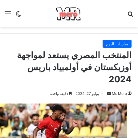
بحث عن
الق
الوضع ا
مباريات اليوم
المنتخب المصري يستعد لمواجهة
أوزبكستان في أولمبياد باريس
2024
أرسل
Mr. Mero
يوليو 27, 2024
دقيقة واحدة
بريدا
إلكترونيا