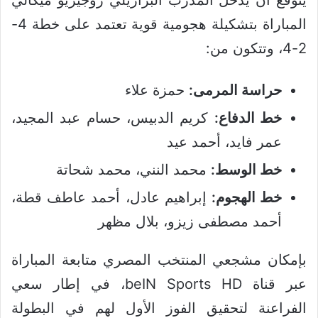
يتوقع أن يدخل المدرب البرازيلي روجيريو ميكالي
المباراة بتشكيلة هجومية قوية تعتمد على خطة 4-
2-4، وتتكون من:
حراسة المرمى:
حمزة علاء
خط الدفاع:
كريم الدبيس، حسام عبد المجيد،
عمر فايد، أحمد عيد
خط الوسط:
محمد النني، محمد شحاتة
خط الهجوم:
إبراهيم عادل، أحمد عاطف قطة،
أحمد مصطفى زيزو، بلال مظهر
بإمكان مشجعي المنتخب المصري متابعة المباراة
عبر قناة beIN Sports HD، في إطار سعي
الفراعنة لتحقيق الفوز الأول لهم في البطولة