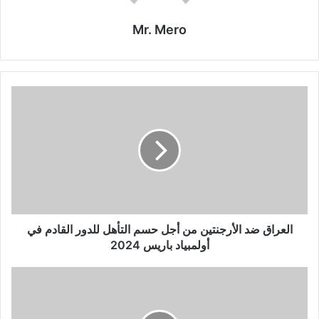
Mr. Mero
العراق
ضد
الأرجنتين
من
أجل
حسم
التأهل
للدور
القادم
في
العراق ضد الأرجنتين من أجل حسم التأهل للدور القادم في
أولمبياد
أولمبياد باريس 2024
باريس
2024
المنتخب
المغربي
ضد
أوكرانيا