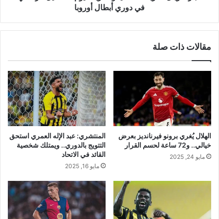
دوري
في دوري أبطال أوروبا
أبطال
أوروبا
مقالات ذات صلة
الهلال يُغري برونو فيرنانديز بعرض
المنتشري: عبد الإله العمري استحق
خيالي.. و72 ساعة لحسم القرار
التتويج بالدوري.. ويمتلك شخصية
القائد في الاتحاد
مايو 24, 2025
مايو 16, 2025