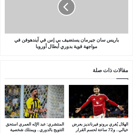
يستضيف
بي
إس
في
آيندهوفن
في
مواجهة
باريس سان جيرمان يستضيف بي إس في آيندهوفن في
قوية
مواجهة قوية بدوري أبطال أوروبا
بدوري
أبطال
أوروبا
مقالات ذات صلة
الهلال يُغري برونو فيرنانديز بعرض
المنتشري: عبد الإله العمري استحق
خيالي.. و72 ساعة لحسم القرار
التتويج بالدوري.. ويمتلك شخصية