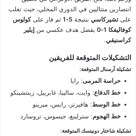
انتصارين متتاليين في الدوري المحلي، حيث تغلب
على
تشيركاسي
بنتيجة
5-1
ثم فاز على
كولوس
كوفاليفكا
1-0
بفضل هدف عكسي من
إيلير
كراسنيقي
.
التشكيلات المتوقعة للفريقين
تشكيلة آرسنال المتوقعة:
حراسة المرمى
: رايا
خط الدفاع
: وايت، ساليبا، غابرييل، زينتشينكو
خط الوسط
: هافيرتز، رايس، ميرينو
خط الهجوم
: سترلينغ، جيسوس، تروسارد
تشكيلة شاختار دونيتسك المتوقعة: