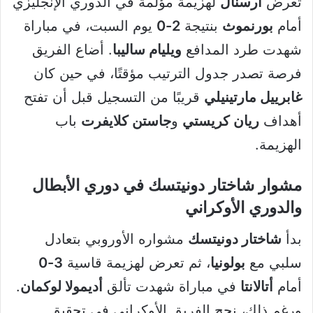
تعرض
آرسنال
لهزيمة مؤلمة في الدوري الإنجليزي
أمام
بورنموث
بنتيجة
2-0
يوم السبت، في مباراة
شهدت طرد المدافع
ويليام ساليبا
. أضاع الفريق
فرصة تصدر جدول الترتيب مؤقتًا، في حين كان
غابرييل مارتينيلي
قريبًا من التسجيل قبل أن تفتح
أهداف
ريان كريستي
و
جاستن كلايفرت
باب
الهزيمة.
مشوار شاختار دونيتسك في دوري الأبطال
والدوري الأوكراني
بدأ
شاختار دونيتسك
مشواره الأوروبي بتعادل
سلبي مع
بولونيا
، ثم تعرض لهزيمة قاسية
3-0
أمام
أتالانتا
في مباراة شهدت تألق
أديمولا لوكمان
.
ورغم ذلك، نجح الفريق الأوكراني في تحقيق