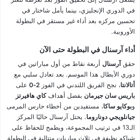
في الدوري الإنجليزي، بينما يأمل شاختار في
تحسين مركزه بعد أداء غير مستقر في البطولة
الأوروبية.
أداء آرسنال في البطولة حتى الآن
حقق
آرسنال
أربعة نقاط من أول مباراتين في
دوري الأبطال هذا الموسم. بعد تعادل سلبي مع
أتالانتا
، نجح الفريق اللندني في الفوز
2-0
على
باريس سان جيرمان
بفضل أهداف
كاي هافيرتز
و
بوكايو ساكا
، مستفيدين من أخطاء حارس المرمى
جيانلويجي دوناروما
. يحتل آرسنال حاليًا المركز
الـ13 في ترتيب المجموعة، ويطمح للحفاظ على
شباكه نظيفة في ثلاث مباريات متتالية في البطولة