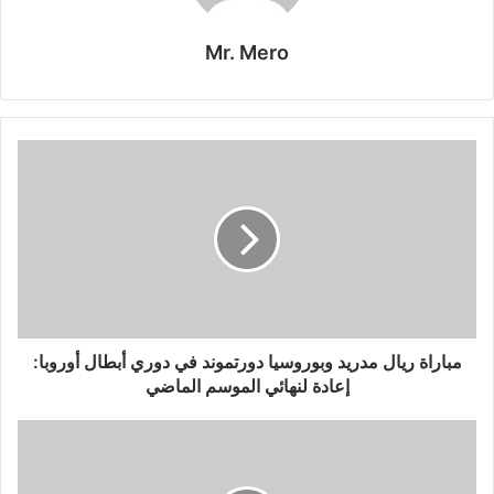
Mr. Mero
مباراة
ريال
مدريد
وبوروسيا
دورتموند
في
دوري
أبطال
أوروبا:
إعادة
مباراة ريال مدريد وبوروسيا دورتموند في دوري أبطال أوروبا:
لنهائي
إعادة لنهائي الموسم الماضي
الموسم
الماضي
باريس
سان
جيرمان